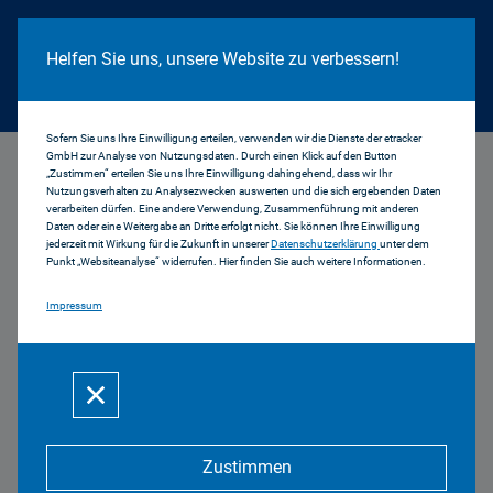
Cookie Hinweis
Helfen Sie uns, unsere Website zu verbessern!
Sofern Sie uns Ihre Einwilligung erteilen, verwenden wir die Dienste der etracker
GmbH zur Analyse von Nutzungsdaten. Durch einen Klick auf den Button
...
Tabellarische Ergebnisse Bayern
„Zustimmen“ erteilen Sie uns Ihre Einwilligung dahingehend, dass wir Ihr
Nutzungsverhalten zu Analysezwecken auswerten und die sich ergebenden Daten
verarbeiten dürfen. Eine andere Verwendung, Zusammenführung mit anderen
Tabellarische
Daten oder eine Weitergabe an Dritte erfolgt nicht. Sie können Ihre Einwilligung
jederzeit mit Wirkung für die Zukunft in unserer
Datenschutzerklärung
unter dem
Punkt „Websiteanalyse“ widerrufen. Hier finden Sie auch weitere Informationen.
Ergebnisse Bayern
Impressum
Hörfunk
Reichweiten (alle Tabellen)
PDF | 312 KB
Zustimmen