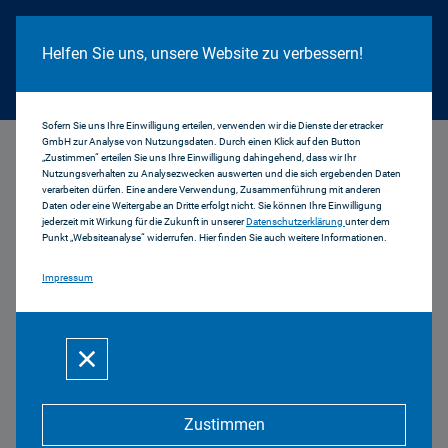
Cookie Hinweis
Helfen Sie uns, unsere Website zu verbessern!
Sofern Sie uns Ihre Einwilligung erteilen, verwenden wir die Dienste der etracker
GmbH zur Analyse von Nutzungsdaten. Durch einen Klick auf den Button
...
Unterfranken
„Zustimmen“ erteilen Sie uns Ihre Einwilligung dahingehend, dass wir Ihr
Nutzungsverhalten zu Analysezwecken auswerten und die sich ergebenden Daten
verarbeiten dürfen. Eine andere Verwendung, Zusammenführung mit anderen
Unterfranken
Daten oder eine Weitergabe an Dritte erfolgt nicht. Sie können Ihre Einwilligung
jederzeit mit Wirkung für die Zukunft in unserer
Datenschutzerklärung
unter dem
Punkt „Websiteanalyse“ widerrufen. Hier finden Sie auch weitere Informationen.
Impressum
Funkplanungsdaten Unterfranken,
TV Mainfranken
PDF | 740 KB
Zustimmen
Zentrale Kennwerte Unterfranken,