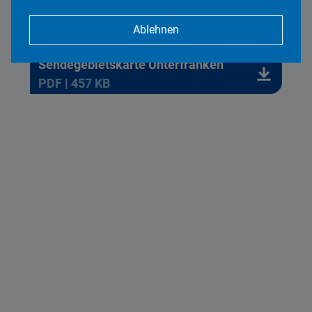
TV Mainfranken
PDF | 84 KB
Ablehnen
Sendegebietskarte Unterfranken
PDF | 457 KB