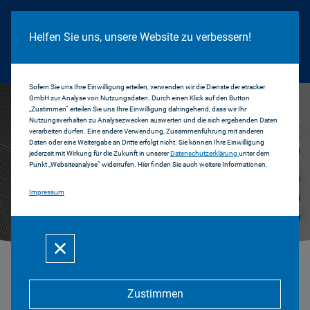
Cookie Hinweis
Helfen Sie uns, unsere Website zu verbessern!
Sofern Sie uns Ihre Einwilligung erteilen, verwenden wir die Dienste der etracker
GmbH zur Analyse von Nutzungsdaten. Durch einen Klick auf den Button
„Zustimmen“ erteilen Sie uns Ihre Einwilligung dahingehend, dass wir Ihr
Nutzungsverhalten zu Analysezwecken auswerten und die sich ergebenden Daten
verarbeiten dürfen. Eine andere Verwendung, Zusammenführung mit anderen
Daten oder eine Weitergabe an Dritte erfolgt nicht. Sie können Ihre Einwilligung
jederzeit mit Wirkung für die Zukunft in unserer
Datenschutzerklärung
unter dem
Punkt „Websiteanalyse“ widerrufen. Hier finden Sie auch weitere Informationen.
Impressum
...
Zustimmen