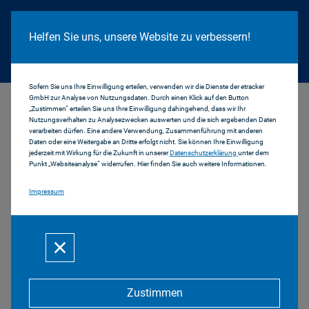
Cookie Hinweis
Helfen Sie uns, unsere Website zu verbessern!
Sofern Sie uns Ihre Einwilligung erteilen, verwenden wir die Dienste der etracker
GmbH zur Analyse von Nutzungsdaten. Durch einen Klick auf den Button
...
Niklas Reinfelder
„Zustimmen“ erteilen Sie uns Ihre Einwilligung dahingehend, dass wir Ihr
Nutzungsverhalten zu Analysezwecken auswerten und die sich ergebenden Daten
verarbeiten dürfen. Eine andere Verwendung, Zusammenführung mit anderen
Daten oder eine Weitergabe an Dritte erfolgt nicht. Sie können Ihre Einwilligung
jederzeit mit Wirkung für die Zukunft in unserer
Datenschutzerklärung
unter dem
Punkt „Websiteanalyse“ widerrufen. Hier finden Sie auch weitere Informationen.
Impressum
Niklas Reinfelder
Zustimmen