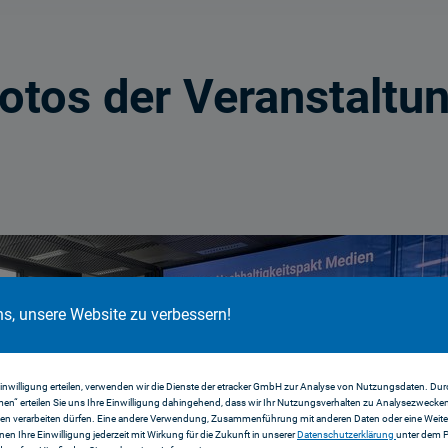
otos der Veranstaltu
ns, unsere Website zu verbessern!
Einwilligung erteilen, verwenden wir die Dienste der etracker GmbH zur Analyse von Nutzungsdaten. Durc
en“ erteilen Sie uns Ihre Einwilligung dahingehend, dass wir Ihr Nutzungsverhalten zu Analysezwecke
en verarbeiten dürfen. Eine andere Verwendung, Zusammenführung mit anderen Daten oder eine Weiter
nnen Ihre Einwilligung jederzeit mit Wirkung für die Zukunft in unserer
Datenschutzerklärung
unter dem 