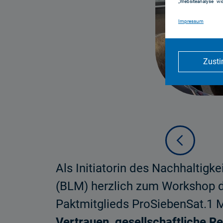
„Websiteanalyse“ wid
Impressum
Zust
Als Initiatorin des Nachhaltigk
(BLM) herzlich zum Workshop d
Paktmitglieds ProSiebenSat.1 M
Vertrauen, gesellschaftliche R