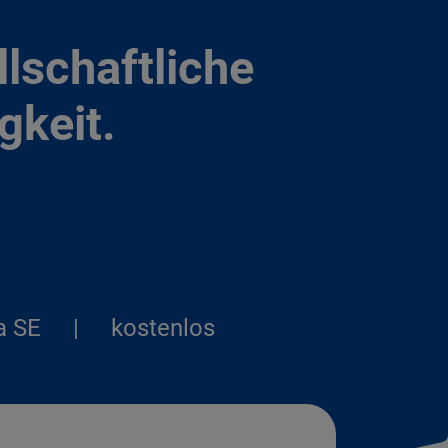
llschaftliche
gkeit.
a SE
|
kostenlos