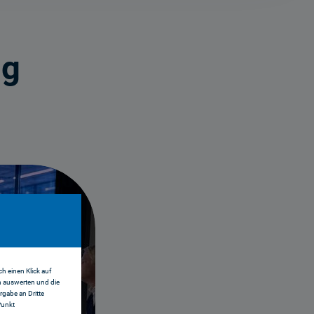
ng
h einen Klick auf
n auswerten und die
gabe an Dritte
Punkt