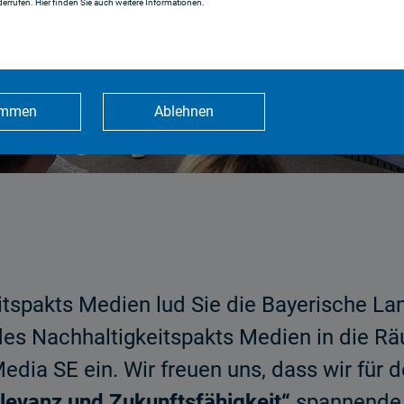
errufen. Hier finden Sie auch weitere Informationen.
immen
Ablehnen
eitspakts Medien lud Sie die Bayerische L
es Nachhaltigkeitspakts Medien in die Rä
edia SE ein. Wir freuen uns, dass wir für
elevanz und Zukunftsfähigkeit“
spannende 