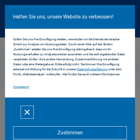
Cookie Hinweis
Helfen Sie uns, unsere Website zu verbessern!
Sofern Sie uns Ihre Einwilligung erteilen, verwenden wir die Dienste der etracker
GmbH zur Analyse von Nutzungsdaten. Durch einen Klick auf den Button
...
Prof. Dr. Peter Buxmann
„Zustimmen“ erteilen Sie uns Ihre Einwilligung dahingehend, dass wir Ihr
Nutzungsverhalten zu Analysezwecken auswerten und die sich ergebenden Daten
verarbeiten dürfen. Eine andere Verwendung, Zusammenführung mit anderen
Daten oder eine Weitergabe an Dritte erfolgt nicht. Sie können Ihre Einwilligung
Mehr zum Thema
jederzeit mit Wirkung für die Zukunft in unserer
Datenschutzerklärung
unter dem
Punkt „Websiteanalyse“ widerrufen. Hier finden Sie auch weitere Informationen.
Impressum
Prof. Dr. Peter
Buxmann
Zustimmen