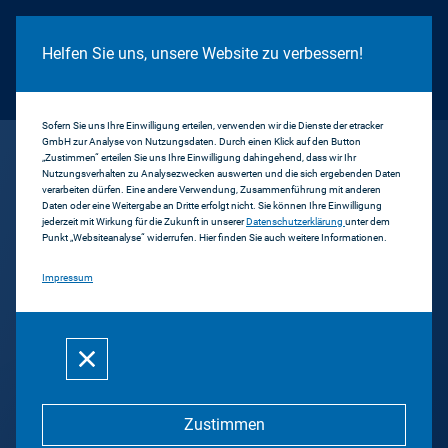
Cookie Hinweis
Helfen Sie uns, unsere Website zu verbessern!
Sofern Sie uns Ihre Einwilligung erteilen, verwenden wir die Dienste der etracker
GmbH zur Analyse von Nutzungsdaten. Durch einen Klick auf den Button
...
Fantasy lounge
„Zustimmen“ erteilen Sie uns Ihre Einwilligung dahingehend, dass wir Ihr
Nutzungsverhalten zu Analysezwecken auswerten und die sich ergebenden Daten
verarbeiten dürfen. Eine andere Verwendung, Zusammenführung mit anderen
Daten oder eine Weitergabe an Dritte erfolgt nicht. Sie können Ihre Einwilligung
Zurück
jederzeit mit Wirkung für die Zukunft in unserer
Datenschutzerklärung
unter dem
Punkt „Websiteanalyse“ widerrufen. Hier finden Sie auch weitere Informationen.
Fantasy Lounge
Impressum
Radio Fantasy GmbH
Zustimmen