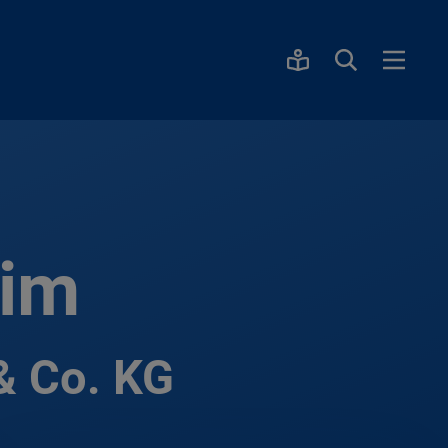
eim
 Co. KG