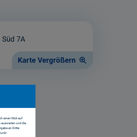
 Süd 7A
Karte Vergrößern
h einen Klick auf
n auswerten und die
gabe an Dritte
Punkt