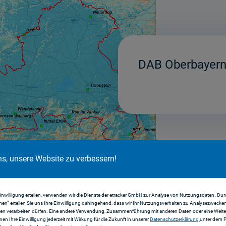
DAB Oberbayern
ns, unsere Website zu verbessern!
Einwilligung erteilen, verwenden wir die Dienste der etracker GmbH zur Analyse von Nutzungsdaten. Durc
en“ erteilen Sie uns Ihre Einwilligung dahingehend, dass wir Ihr Nutzungsverhalten zu Analysezwecke
en verarbeiten dürfen. Eine andere Verwendung, Zusammenführung mit anderen Daten oder eine Weiter
nnen Ihre Einwilligung jederzeit mit Wirkung für die Zukunft in unserer
Datenschutzerklärung
unter dem 