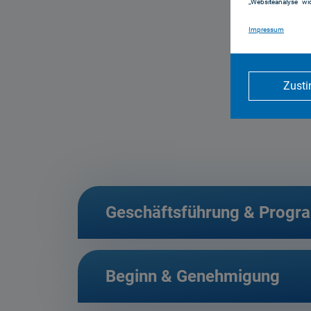
„Websiteanalyse“ wid
Impressum
Zust
Geschäftsführung & Progr
Beginn & Genehmigung