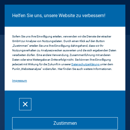
Cookie Hinweis
Helfen Sie uns, unsere Website zu verbessern!
Sofern Sie uns Ihre Einwilligung erteilen, verwenden wir die Dienste der etracker
GmbH zur Analyse von Nutzungsdaten. Durch einen Klick auf den Button
...
Radio Horeb München
„Zustimmen“ erteilen Sie uns Ihre Einwilligung dahingehend, dass wir Ihr
Nutzungsverhalten zu Analysezwecken auswerten und die sich ergebenden Daten
verarbeiten dürfen. Eine andere Verwendung, Zusammenführung mit anderen
Daten oder eine Weitergabe an Dritte erfolgt nicht. Sie können Ihre Einwilligung
Zurück
jederzeit mit Wirkung für die Zukunft in unserer
Datenschutzerklärung
unter dem
Punkt „Websiteanalyse“ widerrufen. Hier finden Sie auch weitere Informationen.
Radio Horeb (München)
Impressum
Internationale Christliche
Rundfunkgemeinschaft (ICR)
e.V.
Zustimmen