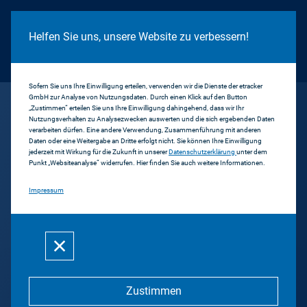
Cookie Hinweis
Helfen Sie uns, unsere Website zu verbessern!
Sofern Sie uns Ihre Einwilligung erteilen, verwenden wir die Dienste der etracker
GmbH zur Analyse von Nutzungsdaten. Durch einen Klick auf den Button
...
rt1 relax
„Zustimmen“ erteilen Sie uns Ihre Einwilligung dahingehend, dass wir Ihr
Nutzungsverhalten zu Analysezwecken auswerten und die sich ergebenden Daten
verarbeiten dürfen. Eine andere Verwendung, Zusammenführung mit anderen
Daten oder eine Weitergabe an Dritte erfolgt nicht. Sie können Ihre Einwilligung
Zurück
jederzeit mit Wirkung für die Zukunft in unserer
Datenschutzerklärung
unter dem
Punkt „Websiteanalyse“ widerrufen. Hier finden Sie auch weitere Informationen.
rt1 relax
Impressum
rt1.digital broadcast GmbH
Zustimmen