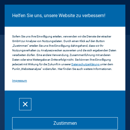
Cookie Hinweis
Helfen Sie uns, unsere Website zu verbessern!
Sofern Sie uns Ihre Einwilligung erteilen, verwenden wir die Dienste der etracker
GmbH zur Analyse von Nutzungsdaten. Durch einen Klick auf den Button
...
Jung FM
„Zustimmen“ erteilen Sie uns Ihre Einwilligung dahingehend, dass wir Ihr
Nutzungsverhalten zu Analysezwecken auswerten und die sich ergebenden Daten
verarbeiten dürfen. Eine andere Verwendung, Zusammenführung mit anderen
Daten oder eine Weitergabe an Dritte erfolgt nicht. Sie können Ihre Einwilligung
Zurück
jederzeit mit Wirkung für die Zukunft in unserer
Datenschutzerklärung
unter dem
Punkt „Websiteanalyse“ widerrufen. Hier finden Sie auch weitere Informationen.
JungFM-
Impressum
Jugendradionetzwerk
Bezirksjugendring Oberfranken
Zustimmen