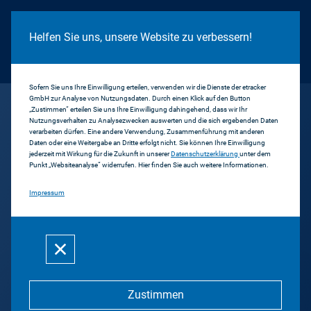
Cookie Hinweis
Helfen Sie uns, unsere Website zu verbessern!
Sofern Sie uns Ihre Einwilligung erteilen, verwenden wir die Dienste der etracker
GmbH zur Analyse von Nutzungsdaten. Durch einen Klick auf den Button
...
AXN Black
„Zustimmen“ erteilen Sie uns Ihre Einwilligung dahingehend, dass wir Ihr
Nutzungsverhalten zu Analysezwecken auswerten und die sich ergebenden Daten
verarbeiten dürfen. Eine andere Verwendung, Zusammenführung mit anderen
Daten oder eine Weitergabe an Dritte erfolgt nicht. Sie können Ihre Einwilligung
Zurück
jederzeit mit Wirkung für die Zukunft in unserer
Datenschutzerklärung
unter dem
Punkt „Websiteanalyse“ widerrufen. Hier finden Sie auch weitere Informationen.
AXN Black
Impressum
Channel Factory GmbH
Zustimmen