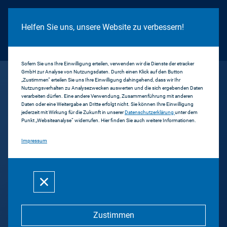
Cookie Hinweis
Helfen Sie uns, unsere Website zu verbessern!
Sofern Sie uns Ihre Einwilligung erteilen, verwenden wir die Dienste der etracker
GmbH zur Analyse von Nutzungsdaten. Durch einen Klick auf den Button
...
Allgäu TV
„Zustimmen“ erteilen Sie uns Ihre Einwilligung dahingehend, dass wir Ihr
Nutzungsverhalten zu Analysezwecken auswerten und die sich ergebenden Daten
verarbeiten dürfen. Eine andere Verwendung, Zusammenführung mit anderen
Daten oder eine Weitergabe an Dritte erfolgt nicht. Sie können Ihre Einwilligung
Zurück
jederzeit mit Wirkung für die Zukunft in unserer
Datenschutzerklärung
unter dem
Punkt „Websiteanalyse“ widerrufen. Hier finden Sie auch weitere Informationen.
allgäu.tv
Impressum
Allgäu-TV GmbH & Co. KG
Zustimmen