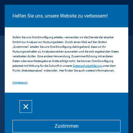
Cookie Hinweis
Helfen Sie uns, unsere Website zu verbessern!
Sofern Sie uns Ihre Einwilligung erteilen, verwenden wir die Dienste der etracker
GmbH zur Analyse von Nutzungsdaten. Durch einen Klick auf den Button
...
Point
„Zustimmen“ erteilen Sie uns Ihre Einwilligung dahingehend, dass wir Ihr
Nutzungsverhalten zu Analysezwecken auswerten und die sich ergebenden Daten
verarbeiten dürfen. Eine andere Verwendung, Zusammenführung mit anderen
Daten oder eine Weitergabe an Dritte erfolgt nicht. Sie können Ihre Einwilligung
Zurück
jederzeit mit Wirkung für die Zukunft in unserer
Datenschutzerklärung
unter dem
Punkt „Websiteanalyse“ widerrufen. Hier finden Sie auch weitere Informationen.
Point
Impressum
Medien Praxis e.V.
Zustimmen