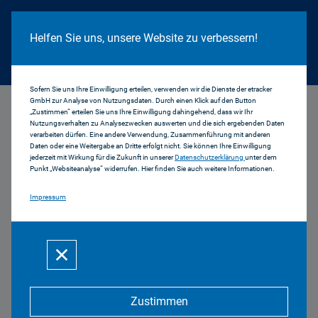
Cookie Hinweis
Helfen Sie uns, unsere Website zu verbessern!
Sofern Sie uns Ihre Einwilligung erteilen, verwenden wir die Dienste der etracker
GmbH zur Analyse von Nutzungsdaten. Durch einen Klick auf den Button
...
Ergebnisse der 17. Sitzung des Medienrats
„Zustimmen“ erteilen Sie uns Ihre Einwilligung dahingehend, dass wir Ihr
Nutzungsverhalten zu Analysezwecken auswerten und die sich ergebenden Daten
verarbeiten dürfen. Eine andere Verwendung, Zusammenführung mit anderen
Ergebnisse der 17.
Daten oder eine Weitergabe an Dritte erfolgt nicht. Sie können Ihre Einwilligung
jederzeit mit Wirkung für die Zukunft in unserer
Datenschutzerklärung
unter dem
Punkt „Websiteanalyse“ widerrufen. Hier finden Sie auch weitere Informationen.
Sitzung des Medienrats
Impressum
am 02.05.2013
Bericht des Vorsitzenden ...
mehr
Zustimmen
Neubesetzung Medienrat ...
mehr