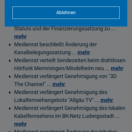
Gerd Penninger neu in den Verwaltungsrat der
Landeszentrale gewählt ...
mehr
Ablehnen
Medienrat stimmt Novellierung des ALM-
Statuts und der Finanzierungssatzung zu ...
mehr
Medienrat beschließt Änderung der
Kanalbelegungssatzung ...
mehr
Medienrat verteilt Sendezeiten beim drahtlosen
Hörfunk Memmingen/Mindelheim neu ...
mehr
Medienrat verlängert Genehmigung von "3D
The Channel" ...
mehr
Medienrat verlängert Genehmigung des
Lokalfernsehangebots "Allgäu TV" ...
mehr
Medienrat verlängert Genehmigung des lokalen
Kabelfernsehens im BK-Netz Ludwigsstadt ...
mehr
Medienrat genehmigt Änderung der Inhaber-