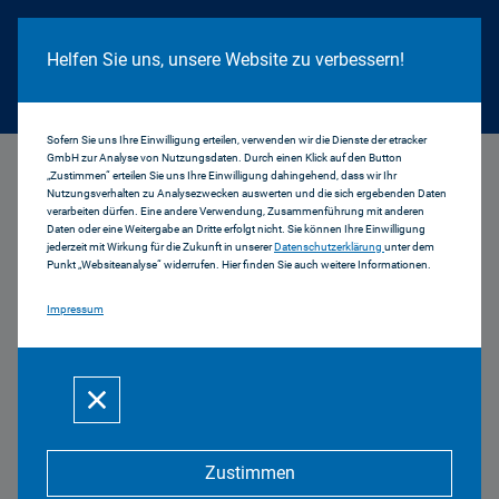
Cookie Hinweis
Helfen Sie uns, unsere Website zu verbessern!
Sofern Sie uns Ihre Einwilligung erteilen, verwenden wir die Dienste der etracker
GmbH zur Analyse von Nutzungsdaten. Durch einen Klick auf den Button
...
Ergebnisse der 3. Sitzung des Medienrats
„Zustimmen“ erteilen Sie uns Ihre Einwilligung dahingehend, dass wir Ihr
Nutzungsverhalten zu Analysezwecken auswerten und die sich ergebenden Daten
verarbeiten dürfen. Eine andere Verwendung, Zusammenführung mit anderen
Ergebnisse der 3.
Daten oder eine Weitergabe an Dritte erfolgt nicht. Sie können Ihre Einwilligung
jederzeit mit Wirkung für die Zukunft in unserer
Datenschutzerklärung
unter dem
Punkt „Websiteanalyse“ widerrufen. Hier finden Sie auch weitere Informationen.
Sitzung des Medienrats
Impressum
am 21.07.2011
Bericht des Vorsitzenden ...
mehr
Zustimmen
Bericht des Präsidenten ...
mehr