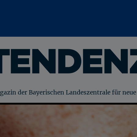
TENDEN
azin der Bayerischen Landeszentrale für neu