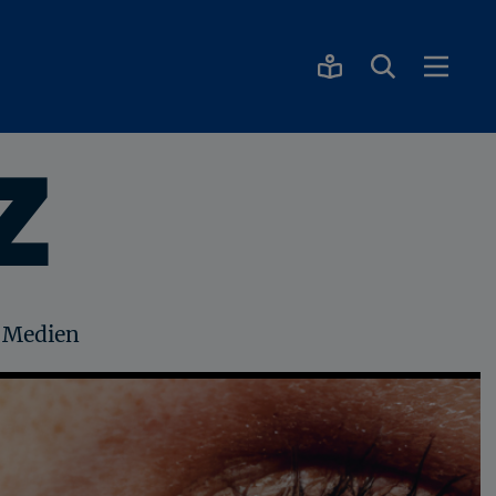
Z
e Medien