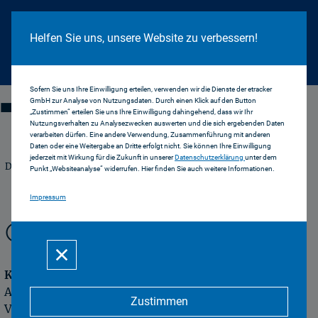
Cookie Hinweis
Helfen Sie uns, unsere Website zu verbessern!
Sofern Sie uns Ihre Einwilligung erteilen, verwenden wir die Dienste der etracker
TENDENZ
GmbH zur Analyse von Nutzungsdaten. Durch einen Klick auf den Button
„Zustimmen“ erteilen Sie uns Ihre Einwilligung dahingehend, dass wir Ihr
Nutzungsverhalten zu Analysezwecken auswerten und die sich ergebenden Daten
verarbeiten dürfen. Eine andere Verwendung, Zusammenführung mit anderen
Daten oder eine Weitergabe an Dritte erfolgt nicht. Sie können Ihre Einwilligung
jederzeit mit Wirkung für die Zukunft in unserer
Datenschutzerklärung
unter dem
Das Magazin der Bayerischen Landeszentrale für
Punkt „Websiteanalyse“ widerrufen. Hier finden Sie auch weitere Informationen.
neue Medien
Impressum
CREDITLISTE
Key Visual + Editorial
Artwork:
rosepistola.de
, unter
Zustimmen
Verwendung von: Stephanie