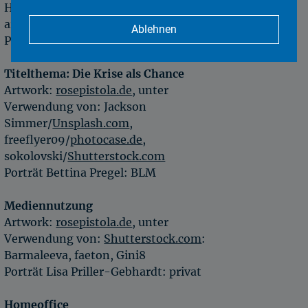
Harvey/
Unsplash.com
, Elly
artist/
Shutterstock.com
Ablehnen
Porträt Siegfried Schneider: BLM
Titelthema: Die Krise als Chance
Artwork:
rosepistola.de
, unter
Verwendung von: Jackson
Simmer/
Unsplash.com
,
freeflyer09/
photocase.de
,
sokolovski/
Shutterstock.com
Porträt Bettina Pregel: BLM
Mediennutzung
Artwork:
rosepistola.de
, unter
Verwendung von:
Shutterstock.com
:
Barmaleeva, faeton, Gini8
Porträt Lisa Priller-Gebhardt: privat
Homeoffice