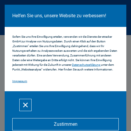
Cookie Hinweis
Helfen Sie uns, unsere Website zu verbessern!
Sofern Sie uns Ihre Einwilligung erteilen, verwenden wir die Dienste der etracker
GmbH zur Analyse von Nutzungsdaten. Durch einen Klick auf den Button
...
Aktuell
„Zustimmen“ erteilen Sie uns Ihre Einwilligung dahingehend, dass wir Ihr
Nutzungsverhalten zu Analysezwecken auswerten und die sich ergebenden Daten
verarbeiten dürfen. Eine andere Verwendung, Zusammenführung mit anderen
Daten oder eine Weitergabe an Dritte erfolgt nicht. Sie können Ihre Einwilligung
jederzeit mit Wirkung für die Zukunft in unserer
Datenschutzerklärung
unter dem
Punkt „Websiteanalyse“ widerrufen. Hier finden Sie auch weitere Informationen.
Impressum
Lokaljournalismus in Bayern:
Starkes Standing, aber kein
Selbstläufer - Studie
bestätigt hohes Vertrauen in
lokale Medien
Zustimmen