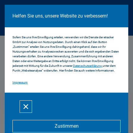
Cookie Hinweis
Helfen Sie uns, unsere Website zu verbessern!
Sofern Sie uns Ihre Einwilligung erteilen, verwenden wir die Dienste der etracker
GmbH zur Analyse von Nutzungsdaten. Durch einen Klick auf den Button
...
2018
„Zustimmen“ erteilen Sie uns Ihre Einwilligung dahingehend, dass wir Ihr
Nutzungsverhalten zu Analysezwecken auswerten und die sich ergebenden Daten
verarbeiten dürfen. Eine andere Verwendung, Zusammenführung mit anderen
Daten oder eine Weitergabe an Dritte erfolgt nicht. Sie können Ihre Einwilligung
jederzeit mit Wirkung für die Zukunft in unserer
Datenschutzerklärung
unter dem
Pressemitteilungen
Punkt „Websiteanalyse“ widerrufen. Hier finden Sie auch weitere Informationen.
Impressum
2018
Zustimmen