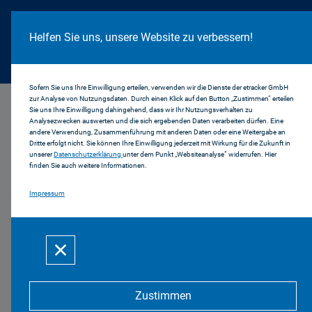
Cookie Hinweis
Helfen Sie uns, unsere Website zu verbessern!
Sofern Sie uns Ihre Einwilligung erteilen, verwenden wir die Dienste der etracker GmbH
zur Analyse von Nutzungsdaten. Durch einen Klick auf den Button „Zustimmen“ erteilen
Sie uns Ihre Einwilligung dahingehend, dass wir Ihr Nutzungsverhalten zu
Analysezwecken auswerten und die sich ergebenden Daten verarbeiten dürfen. Eine
andere Verwendung, Zusammenführung mit anderen Daten oder eine Weitergabe an
Dritte erfolgt nicht. Sie können Ihre Einwilligung jederzeit mit Wirkung für die Zukunft in
unserer
Datenschutzerklärung
unter dem Punkt „Websiteanalyse“ widerrufen. Hier
finden Sie auch weitere Informationen.
Impressum
Zustimmen