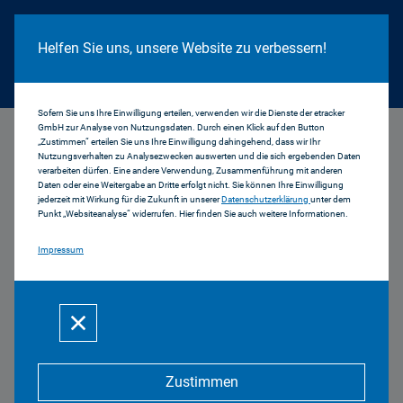
Cookie Hinweis
Helfen Sie uns, unsere Website zu verbessern!
Sofern Sie uns Ihre Einwilligung erteilen, verwenden wir die Dienste der etracker
GmbH zur Analyse von Nutzungsdaten. Durch einen Klick auf den Button
...
8_Ausschüsse des Medienrats
„Zustimmen“ erteilen Sie uns Ihre Einwilligung dahingehend, dass wir Ihr
Nutzungsverhalten zu Analysezwecken auswerten und die sich ergebenden Daten
verarbeiten dürfen. Eine andere Verwendung, Zusammenführung mit anderen
Daten oder eine Weitergabe an Dritte erfolgt nicht. Sie können Ihre Einwilligung
jederzeit mit Wirkung für die Zukunft in unserer
Datenschutzerklärung
unter dem
Punkt „Websiteanalyse“ widerrufen. Hier finden Sie auch weitere Informationen.
Ausschüsse und ihre
Impressum
Ergebnisse in der 8.
Amtsperiode
Zustimmen