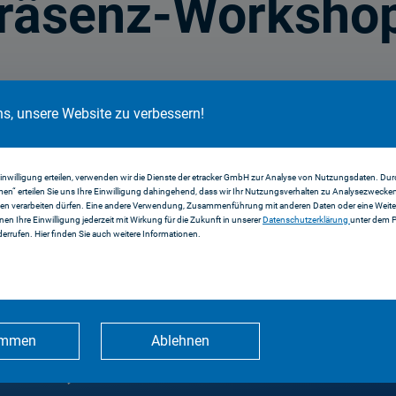
räsenz-Worksho
ns, unsere Website zu verbessern!
recht (18.05.2026)
Einwilligung erteilen, verwenden wir die Dienste der etracker GmbH zur Analyse von Nutzungsdaten. Durc
en“ erteilen Sie uns Ihre Einwilligung dahingehend, dass wir Ihr Nutzungsverhalten zu Analysezwecke
9.05.2026)
en verarbeiten dürfen. Eine andere Verwendung, Zusammenführung mit anderen Daten oder eine Weiter
nnen Ihre Einwilligung jederzeit mit Wirkung für die Zukunft in unserer
Datenschutzerklärung
unter dem 
errufen. Hier finden Sie auch weitere Informationen.
5.2026)
immen
Ablehnen
05.2026)