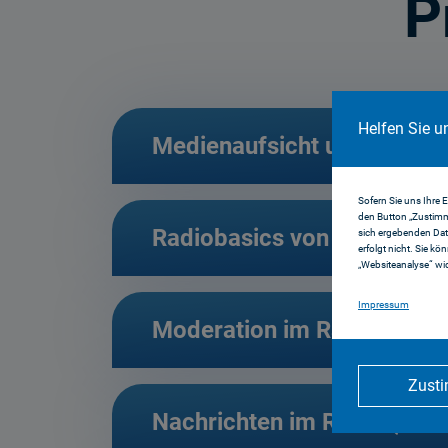
P
Helfen Sie u
Medienaufsicht und Medien
Sofern Sie uns Ihre 
den Button „Zustimm
Radiobasics von A bis Z (1
sich ergebenden Dat
erfolgt nicht. Sie kö
„Websiteanalyse“ wid
Impressum
Moderation im Radio (20.0
Zust
Nachrichten im Radio (21.