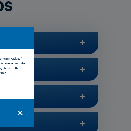
ps
h einen Klick auf
n auswerten und die
gabe an Dritte
Punkt