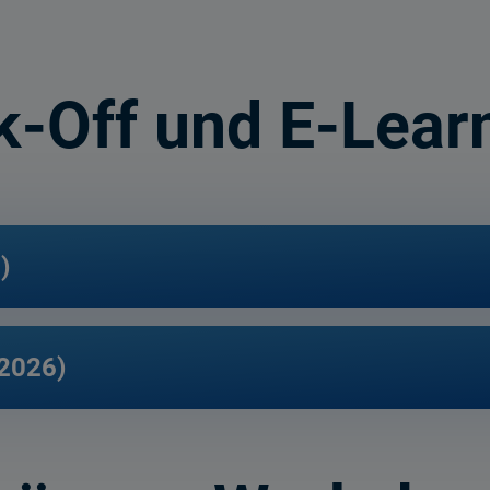
k-Off und E-Lear
)
.2026)