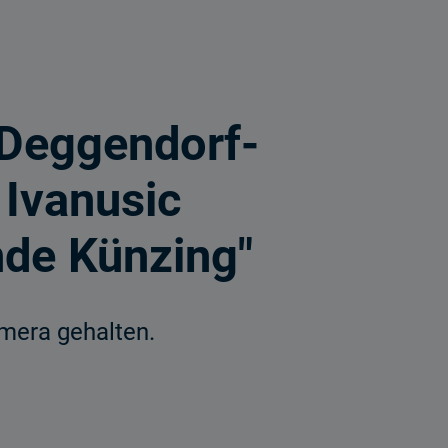
Deggendorf-
 Ivanusic
nde Künzing"
amera gehalten.