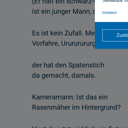
(Er hält ein schwarz-weißes, al
„Websiteanalyse“ wid
ist ein junger Mann, der ihm seh
Impressum
Es ist kein Zufall. Mein
Zust
Vorfahre, Urururururgroßvater Kl
der hat den Spatenstich
da gemacht, damals.
Kameramann: Ist das ein
Rasenmäher im Hintergrund?