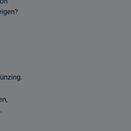
von
eigen?
ünzing.
en,
.