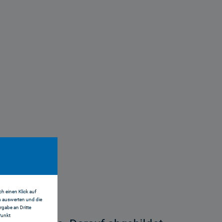
h einen Klick auf
n auswerten und die
gabe an Dritte
Punkt