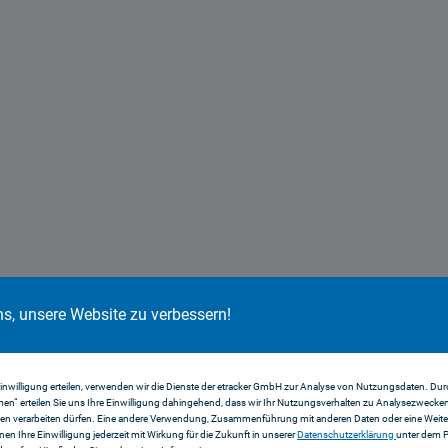
ns, unsere Website zu verbessern!
g heiße.
Einwilligung erteilen, verwenden wir die Dienste der etracker GmbH zur Analyse von Nutzungsdaten. Durc
en“ erteilen Sie uns Ihre Einwilligung dahingehend, dass wir Ihr Nutzungsverhalten zu Analysezwecke
en verarbeiten dürfen. Eine andere Verwendung, Zusammenführung mit anderen Daten oder eine Weiter
nnen Ihre Einwilligung jederzeit mit Wirkung für die Zukunft in unserer
Datenschutzerklärung
unter dem 