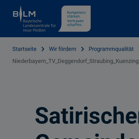
Cookie Hinweis
Startseite
Wir fördern
Programmqualität
Niederbayern_TV_Deggendorf_Straubing_Kuenzing
Satirische