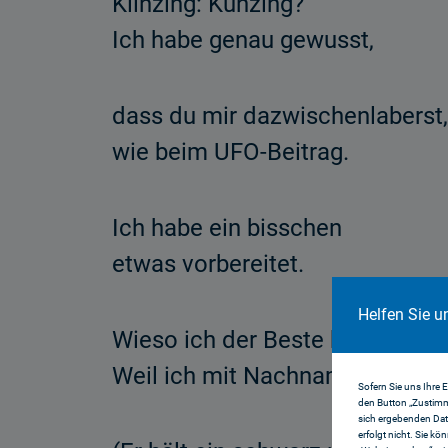
Klinzing: Künzing?
Ich habe genau gewusst,
dass du mir dazwischenlaberst,
wie beim UFO-Beitrag.
Ich habe ein bisschen
etwas vorbereitet.
Helfen Sie u
Wieso ich der Beste bin?
Weil ich mit Nachnamen Klinzin
Sofern Sie uns Ihre 
den Button „Zustimm
sich ergebenden Dat
erfolgt nicht. Sie kö