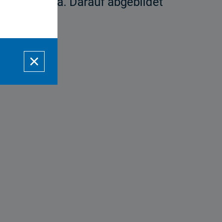
n die Kamera. Darauf abgebildet
nd hält.)