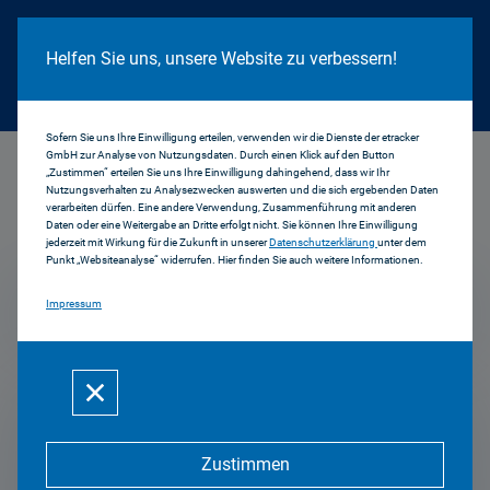
Cookie Hinweis
Helfen Sie uns, unsere Website zu verbessern!
Sofern Sie uns Ihre Einwilligung erteilen, verwenden wir die Dienste der etracker
GmbH zur Analyse von Nutzungsdaten. Durch einen Klick auf den Button
...
Presse & Archiv
„Zustimmen“ erteilen Sie uns Ihre Einwilligung dahingehend, dass wir Ihr
Nutzungsverhalten zu Analysezwecken auswerten und die sich ergebenden Daten
verarbeiten dürfen. Eine andere Verwendung, Zusammenführung mit anderen
Presse & Archiv
Daten oder eine Weitergabe an Dritte erfolgt nicht. Sie können Ihre Einwilligung
jederzeit mit Wirkung für die Zukunft in unserer
Datenschutzerklärung
unter dem
Punkt „Websiteanalyse“ widerrufen. Hier finden Sie auch weitere Informationen.
Impressum
Mehr zum Thema
Zustimmen