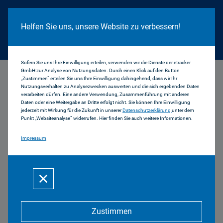
Cookie Hinweis
Helfen Sie uns, unsere Website zu verbessern!
Sofern Sie uns Ihre Einwilligung erteilen, verwenden wir die Dienste der etracker
GmbH zur Analyse von Nutzungsdaten. Durch einen Klick auf den Button
...
Wolfgang Schweiger
„Zustimmen“ erteilen Sie uns Ihre Einwilligung dahingehend, dass wir Ihr
Nutzungsverhalten zu Analysezwecken auswerten und die sich ergebenden Daten
verarbeiten dürfen. Eine andere Verwendung, Zusammenführung mit anderen
Daten oder eine Weitergabe an Dritte erfolgt nicht. Sie können Ihre Einwilligung
jederzeit mit Wirkung für die Zukunft in unserer
Datenschutzerklärung
unter dem
Punkt „Websiteanalyse“ widerrufen. Hier finden Sie auch weitere Informationen.
Impressum
Prof. Dr. Wolfgang
Schweiger
Zustimmen