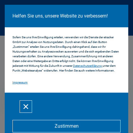
Cookie Hinweis
Helfen Sie uns, unsere Website zu verbessern!
Sofern Sie uns Ihre Einwilligung erteilen, verwenden wir die Dienste der etracker
GmbH zur Analyse von Nutzungsdaten. Durch einen Klick auf den Button
...
2020
„Zustimmen“ erteilen Sie uns Ihre Einwilligung dahingehend, dass wir Ihr
Nutzungsverhalten zu Analysezwecken auswerten und die sich ergebenden Daten
verarbeiten dürfen. Eine andere Verwendung, Zusammenführung mit anderen
Daten oder eine Weitergabe an Dritte erfolgt nicht. Sie können Ihre Einwilligung
jederzeit mit Wirkung für die Zukunft in unserer
Datenschutzerklärung
unter dem
Medienrat: Einladungen
Punkt „Websiteanalyse“ widerrufen. Hier finden Sie auch weitere Informationen.
Impressum
2020
Zustimmen