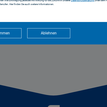
nnen Ihre Einwilligung jederzeit mit Wirkung für die Zukunft in unserer
Datenschutzerklärung
unter dem 
errufen. Hier finden Sie auch weitere Informationen.
azitäten im DAB- Netz Ingolstadt an
immen
Ablehnen