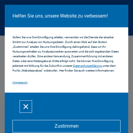
Cookie Hinweis
Helfen Sie uns, unsere Website zu verbessern!
Sofern Sie uns Ihre Einwilligung erteilen, verwenden wir die Dienste der etracker
GmbH zur Analyse von Nutzungsdaten. Durch einen Klick auf den Button
...
Ergebnisse 9. Amtsperiode des Medienrats
„Zustimmen“ erteilen Sie uns Ihre Einwilligung dahingehend, dass wir Ihr
Nutzungsverhalten zu Analysezwecken auswerten und die sich ergebenden Daten
verarbeiten dürfen. Eine andere Verwendung, Zusammenführung mit anderen
Ergebnisse der 9.
Daten oder eine Weitergabe an Dritte erfolgt nicht. Sie können Ihre Einwilligung
jederzeit mit Wirkung für die Zukunft in unserer
Datenschutzerklärung
unter dem
Punkt „Websiteanalyse“ widerrufen. Hier finden Sie auch weitere Informationen.
Amtsperiode des
Impressum
Medienrats
Mehr zum Thema
Zustimmen
Ergebnisse der 26. Sitzung am 16.07.2026