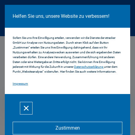
Cookie Hinweis
Helfen Sie uns, unsere Website zu verbessern!
Sofern Sie uns Ihre Einwilligung erteilen, verwenden wir die Dienste der etracker
GmbH zur Analyse von Nutzungsdaten. Durch einen Klick auf den Button
...
2009
„Zustimmen“ erteilen Sie uns Ihre Einwilligung dahingehend, dass wir Ihr
Nutzungsverhalten zu Analysezwecken auswerten und die sich ergebenden Daten
verarbeiten dürfen. Eine andere Verwendung, Zusammenführung mit anderen
Daten oder eine Weitergabe an Dritte erfolgt nicht. Sie können Ihre Einwilligung
jederzeit mit Wirkung für die Zukunft in unserer
Datenschutzerklärung
unter dem
Positionen & Reden
Punkt „Websiteanalyse“ widerrufen. Hier finden Sie auch weitere Informationen.
Impressum
2009
Zustimmen