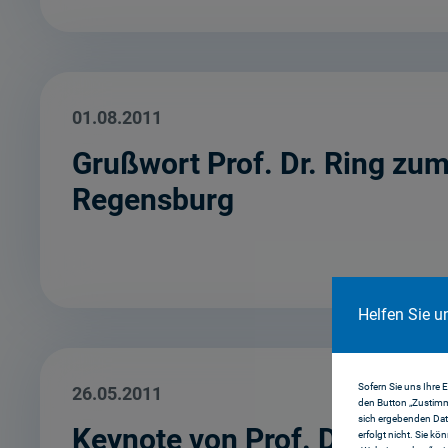
01.08.2011
Grußwort Prof. Dr. Ring zum
Regensburg
Helfen Sie u
Sofern Sie uns Ihre 
26.05.2011
den Button „Zustimm
sich ergebenden Dat
Keynote von Prof. Dr. Wolf-
erfolgt nicht. Sie kö