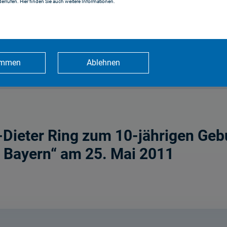
errufen. Hier finden Sie auch weitere Informationen.
r Veranstaltung von Deloitte am
immen
Ablehnen
f-Dieter Ring zum 10-jährigen Ge
 Bayern“ am 25. Mai 2011