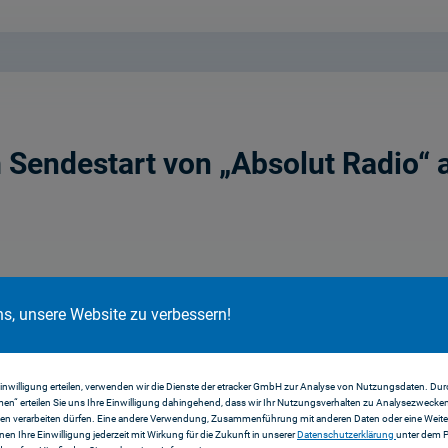
 Sendestart von „Absolut Radio“ 
ns, unsere Website zu verbessern!
Einwilligung erteilen, verwenden wir die Dienste der etracker GmbH zur Analyse von Nutzungsdaten. Durc
en“ erteilen Sie uns Ihre Einwilligung dahingehend, dass wir Ihr Nutzungsverhalten zu Analysezwecke
en verarbeiten dürfen. Eine andere Verwendung, Zusammenführung mit anderen Daten oder eine Weiter
Dieter Ring zum Thema „Medienreg
nnen Ihre Einwilligung jederzeit mit Wirkung für die Zukunft in unserer
Datenschutzerklärung
unter dem 