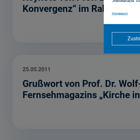
„Websiteanalyse“ wid
Konvergenz“ im Rahmen eine
Impressum
Zust
25.05.2011
Grußwort von Prof. Dr. Wol
Fernsehmagazins „Kirche in