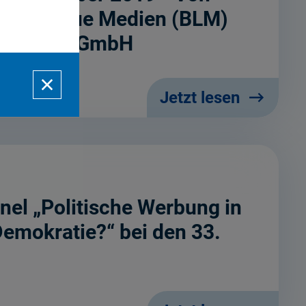
le für neue Medien (BLM)
en.Bayern GmbH
Jetzt lesen
el „Politische Werbung in
Demokratie?“ bei den 33.