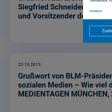
„Websiteanalyse“ wid
Siegfried Schneider, Präsi
Impressum
und Vorsitzender der Gese
Zust
23.10.2019
Grußwort von BLM-Präsident
sozialen Medien – Wie viel 
MEDIENTAGEN MÜNCHEN, 23.