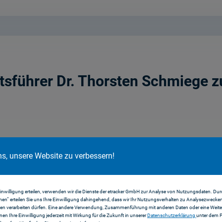
sführer Dr. Thorsten Schmiege z
ns, unsere Website zu verbessern!
Einwilligung erteilen, verwenden wir die Dienste der etracker GmbH zur Analyse von Nutzungsdaten. Durc
en“ erteilen Sie uns Ihre Einwilligung dahingehend, dass wir Ihr Nutzungsverhalten zu Analysezwecke
en verarbeiten dürfen. Eine andere Verwendung, Zusammenführung mit anderen Daten oder eine Weiter
er 33. MEDIENTAGE MÜNCHEN am 2
nnen Ihre Einwilligung jederzeit mit Wirkung für die Zukunft in unserer
Datenschutzerklärung
unter dem 