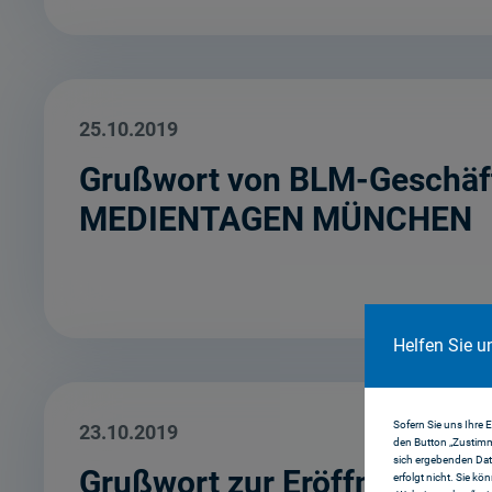
25.10.2019
Grußwort von BLM-Geschäft
MEDIENTAGEN MÜNCHEN
Helfen Sie u
Sofern Sie uns Ihre 
23.10.2019
den Button „Zustimm
sich ergebenden Dat
Grußwort zur Eröffnung d
erfolgt nicht. Sie kö