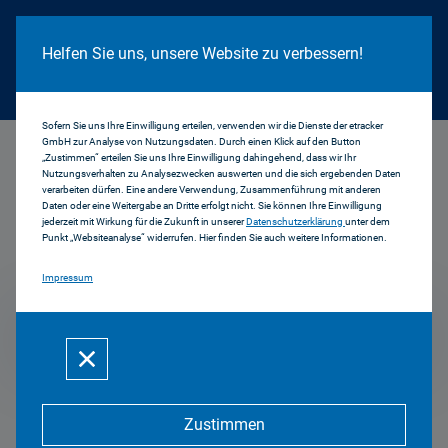
Cookie Hinweis
Helfen Sie uns, unsere Website zu verbessern!
Sofern Sie uns Ihre Einwilligung erteilen, verwenden wir die Dienste der etracker
GmbH zur Analyse von Nutzungsdaten. Durch einen Klick auf den Button
...
2009
„Zustimmen“ erteilen Sie uns Ihre Einwilligung dahingehend, dass wir Ihr
Nutzungsverhalten zu Analysezwecken auswerten und die sich ergebenden Daten
verarbeiten dürfen. Eine andere Verwendung, Zusammenführung mit anderen
Daten oder eine Weitergabe an Dritte erfolgt nicht. Sie können Ihre Einwilligung
jederzeit mit Wirkung für die Zukunft in unserer
Datenschutzerklärung
unter dem
Positionen & Reden
Punkt „Websiteanalyse“ widerrufen. Hier finden Sie auch weitere Informationen.
Impressum
2009
Zustimmen