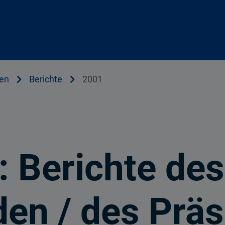
en
Berichte
2001
: Berichte des
den / des Prä