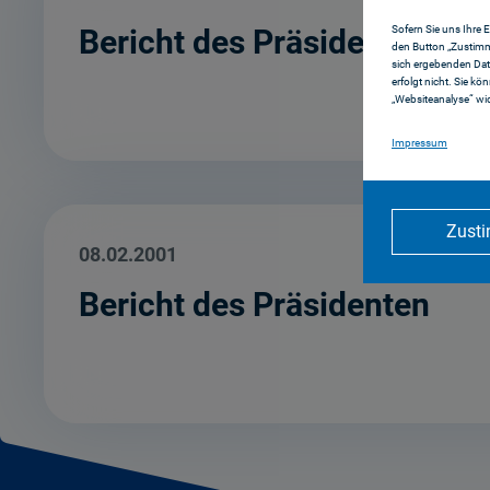
Sofern Sie uns Ihre 
Bericht des Präsidenten
den Button „Zustimm
sich ergebenden Dat
erfolgt nicht. Sie kö
„Websiteanalyse“ wid
Impressum
Zust
08.02.2001
Bericht des Präsidenten