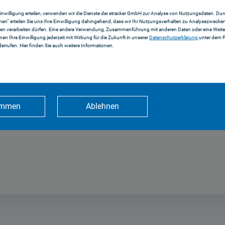
Einwilligung erteilen, verwenden wir die Dienste der etracker GmbH zur Analyse von Nutzungsdaten. Durc
en“ erteilen Sie uns Ihre Einwilligung dahingehend, dass wir Ihr Nutzungsverhalten zu Analysezwecke
en verarbeiten dürfen. Eine andere Verwendung, Zusammenführung mit anderen Daten oder eine Weiter
nnen Ihre Einwilligung jederzeit mit Wirkung für die Zukunft in unserer
Datenschutzerklärung
unter dem 
errufen. Hier finden Sie auch weitere Informationen.
immen
Ablehnen