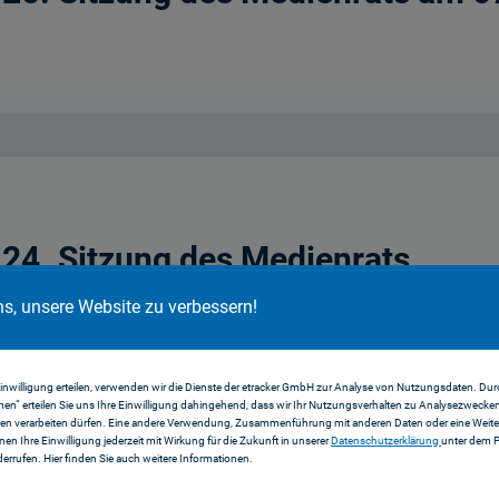
 24. Sitzung des Medienrats
ns, unsere Website zu verbessern!
Einwilligung erteilen, verwenden wir die Dienste der etracker GmbH zur Analyse von Nutzungsdaten. Durc
en“ erteilen Sie uns Ihre Einwilligung dahingehend, dass wir Ihr Nutzungsverhalten zu Analysezwecke
en verarbeiten dürfen. Eine andere Verwendung, Zusammenführung mit anderen Daten oder eine Weiter
nnen Ihre Einwilligung jederzeit mit Wirkung für die Zukunft in unserer
Datenschutzerklärung
unter dem 
errufen. Hier finden Sie auch weitere Informationen.