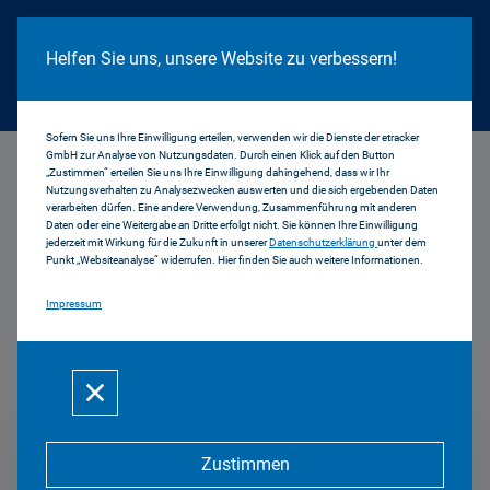
Cookie Hinweis
Helfen Sie uns, unsere Website zu verbessern!
Sofern Sie uns Ihre Einwilligung erteilen, verwenden wir die Dienste der etracker
GmbH zur Analyse von Nutzungsdaten. Durch einen Klick auf den Button
...
2012
„Zustimmen“ erteilen Sie uns Ihre Einwilligung dahingehend, dass wir Ihr
Nutzungsverhalten zu Analysezwecken auswerten und die sich ergebenden Daten
verarbeiten dürfen. Eine andere Verwendung, Zusammenführung mit anderen
Daten oder eine Weitergabe an Dritte erfolgt nicht. Sie können Ihre Einwilligung
jederzeit mit Wirkung für die Zukunft in unserer
Datenschutzerklärung
unter dem
Medienrat: Berichte des
Punkt „Websiteanalyse“ widerrufen. Hier finden Sie auch weitere Informationen.
Impressum
Vorsitzenden / des
Präsidenten
Zustimmen