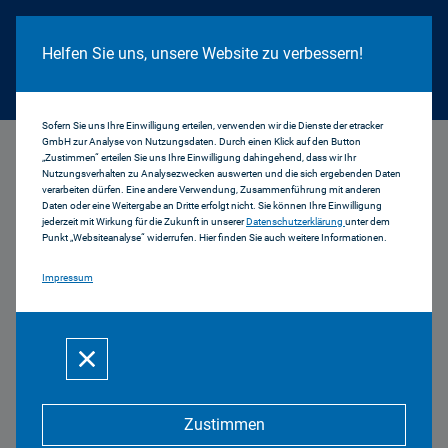
Cookie Hinweis
Helfen Sie uns, unsere Website zu verbessern!
Sofern Sie uns Ihre Einwilligung erteilen, verwenden wir die Dienste der etracker
GmbH zur Analyse von Nutzungsdaten. Durch einen Klick auf den Button
...
Funkplanungsdaten_HF
„Zustimmen“ erteilen Sie uns Ihre Einwilligung dahingehend, dass wir Ihr
Nutzungsverhalten zu Analysezwecken auswerten und die sich ergebenden Daten
verarbeiten dürfen. Eine andere Verwendung, Zusammenführung mit anderen
Funkplanungsdaten
Daten oder eine Weitergabe an Dritte erfolgt nicht. Sie können Ihre Einwilligung
jederzeit mit Wirkung für die Zukunft in unserer
Datenschutzerklärung
unter dem
Punkt „Websiteanalyse“ widerrufen. Hier finden Sie auch weitere Informationen.
Hörfunk
Impressum
Funkplanungsdaten 089Kult
PDF | 157 KB
Zustimmen
Funkplanungsdaten 95.5 Charivari