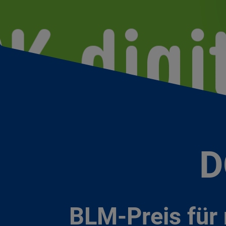
D
BLM-Preis für 