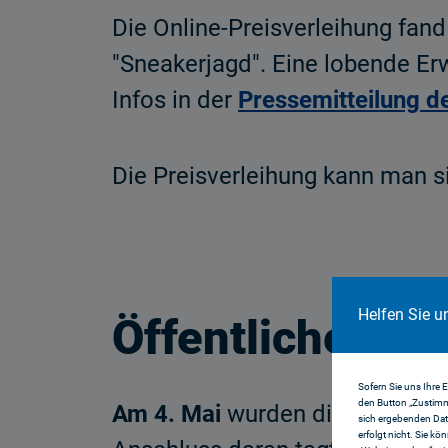
Die Online-Preisverleihung fand
"Sneakerjagd". Eine lobende E
Infos in der
Pressemitteilung d
Die Preisverleihung kann man 
Helfen Sie u
Öffentliche Prä
Sofern Sie uns Ihre 
den Button „Zustimm
Am 4. Mai
wurden die nominiert
sich ergebenden Dat
erfolgt nicht. Sie kö