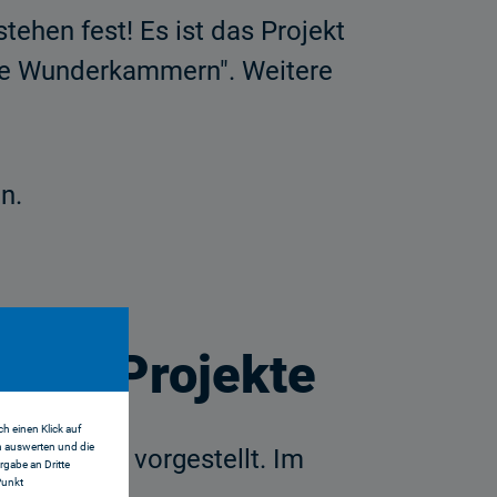
tehen fest! Es ist das Projekt
ine Wunderkammern". Weitere
n.
erten Projekte
h einen Klick auf
n auswerten und die
d der Jury vorgestellt. Im
gabe an Dritte
Punkt