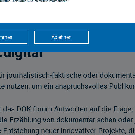
.
errufen. Hier finden Sie auch weitere Informationen.
immen
Ablehnen
digital
 journalistisch-faktische oder dokumentar
e nutzen, um ein anspruchsvolles Publiku
t das DOK.forum Antworten auf die Frage, 
die Erzählung von dokumentarischen oder j
die Entstehung neuer innovativer Projekte,