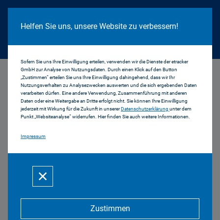
Cookie Hinweis
Helfen Sie uns, unsere Website zu verbessern!
Sofern Sie uns Ihre Einwilligung erteilen, verwenden wir die Dienste der etracker
GmbH zur Analyse von Nutzungsdaten. Durch einen Klick auf den Button
...
Abschlussveranstaltung
„Zustimmen“ erteilen Sie uns Ihre Einwilligung dahingehend, dass wir Ihr
Nutzungsverhalten zu Analysezwecken auswerten und die sich ergebenden Daten
verarbeiten dürfen. Eine andere Verwendung, Zusammenführung mit anderen
Abschlussveranstaltung
Daten oder eine Weitergabe an Dritte erfolgt nicht. Sie können Ihre Einwilligung
jederzeit mit Wirkung für die Zukunft in unserer
Datenschutzerklärung
unter dem
Punkt „Websiteanalyse“ widerrufen. Hier finden Sie auch weitere Informationen.
zur 7. Amtsperiode des
Impressum
Medienrats
27.04.2017
Zustimmen