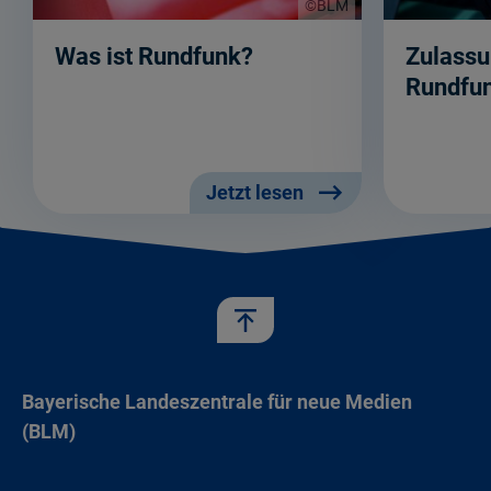
©BLM
Was ist Rundfunk?
Zulassu
Rundfu
Jetzt lesen
Bayerische Landeszentrale für neue Medien
(BLM)