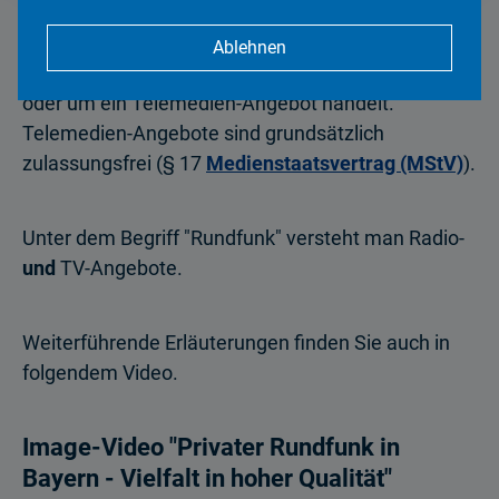
Entscheidend für die Zulassung ist die Frage, ob es
Ablehnen
sich bei dem geplanten Vorhaben um Rundfunk
oder um ein Telemedien-Angebot handelt.
Telemedien-Angebote sind grundsätzlich
zulassungsfrei (§ 17
Medienstaatsvertrag (MStV)
).
Unter dem Begriff "Rundfunk" versteht man Radio-
und
TV-Angebote.
Weiterführende Erläuterungen finden Sie auch in
folgendem Video.
Image-Video "Privater Rundfunk in
Bayern - Vielfalt in hoher Qualität"