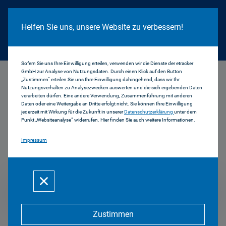
Cookie Hinweis
Helfen Sie uns, unsere Website zu verbessern!
Sofern Sie uns Ihre Einwilligung erteilen, verwenden wir die Dienste der etracker
GmbH zur Analyse von Nutzungsdaten. Durch einen Klick auf den Button
...
Zulassung und Anzeigepflicht
„Zustimmen“ erteilen Sie uns Ihre Einwilligung dahingehend, dass wir Ihr
Nutzungsverhalten zu Analysezwecken auswerten und die sich ergebenden Daten
verarbeiten dürfen. Eine andere Verwendung, Zusammenführung mit anderen
Zulassung &
Daten oder eine Weitergabe an Dritte erfolgt nicht. Sie können Ihre Einwilligung
jederzeit mit Wirkung für die Zukunft in unserer
Datenschutzerklärung
unter dem
Punkt „Websiteanalyse“ widerrufen. Hier finden Sie auch weitere Informationen.
Organisation von
Impressum
Rundfunkangeboten
Mehr zum Thema
Zustimmen