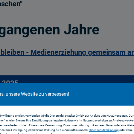
nschen"
gangenen Jahre
 bleiben -
Medienerziehung gemeinsam ange
 2025
ns, unsere Website zu verbessern!
Einwilligung erteilen, verwenden wir die Dienste der etracker GmbH zur Analyse von Nutzungsdaten. Durc
en“ erteilen Sie uns Ihre Einwilligung dahingehend, dass wir Ihr Nutzungsverhalten zu Analysezwecke
stische Nachrichten junge Menschen? - Au
en verarbeiten dürfen. Eine andere Verwendung, Zusammenführung mit anderen Daten oder eine Weiter
nnen Ihre Einwilligung jederzeit mit Wirkung für die Zukunft in unserer
Datenschutzerklärung
unter dem 