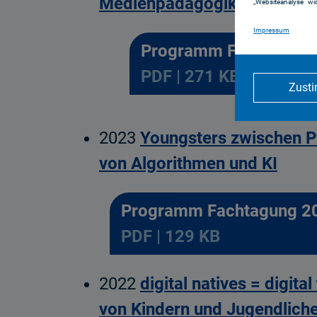
Medienpädagogik in Zeiten v
„Websiteanalyse“ wid
Impressum
Programm Fachtagung
PDF | 271 KB
Zust
2023
Youngsters zwischen P
von Algorithmen und KI
Programm Fachtagung 2
PDF | 129 KB
2022
digital natives = digit
von Kindern und Jugendlich