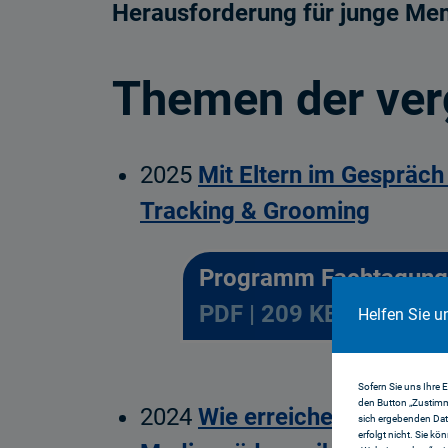
Herausforderung für junge Me
Themen der ver
2025
Mit Eltern im Gespräch
Tracking & Grooming
Programm Fachtagung
PDF | 209 KB
Helfen Sie u
Sofern Sie uns Ihre 
den Button „Zustimm
2024
Wie erreichen journali
sich ergebenden Dat
erfolgt nicht. Sie kö