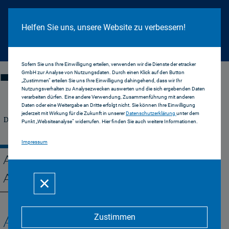
Cookie Hinweis
Helfen Sie uns, unsere Website zu verbessern!
Sofern Sie uns Ihre Einwilligung erteilen, verwenden wir die Dienste der etracker
TENDENZ
GmbH zur Analyse von Nutzungsdaten. Durch einen Klick auf den Button
„Zustimmen“ erteilen Sie uns Ihre Einwilligung dahingehend, dass wir Ihr
Nutzungsverhalten zu Analysezwecken auswerten und die sich ergebenden Daten
verarbeiten dürfen. Eine andere Verwendung, Zusammenführung mit anderen
Daten oder eine Weitergabe an Dritte erfolgt nicht. Sie können Ihre Einwilligung
jederzeit mit Wirkung für die Zukunft in unserer
Datenschutzerklärung
unter dem
Das Magazin der Bayerischen Landeszentrale für
Punkt „Websiteanalyse“ widerrufen. Hier finden Sie auch weitere Informationen.
neue Medien
Impressum
AUSGABE 02/17:
ALGORITHMEN
Zustimmen
Alle Artikel zum