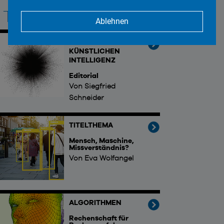
Thema
Ablehnen
DIE MAGIE DER
KÜNSTLICHEN
INTELLIGENZ
Editorial
Von Siegfried
Schneider
TITELTHEMA
Mensch, Maschine,
Missverständnis?
Von Eva Wolfangel
ALGORITHMEN
Rechenschaft für