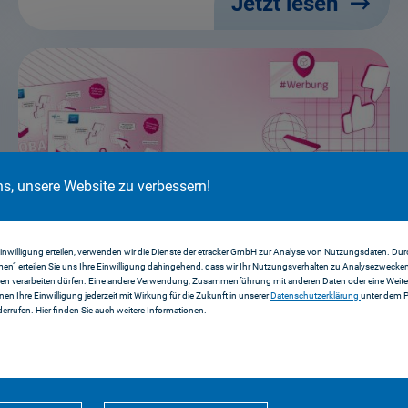
Jetzt lesen
ns, unsere Website zu verbessern!
Einwilligung erteilen, verwenden wir die Dienste der etracker GmbH zur Analyse von Nutzungsdaten. Durc
en“ erteilen Sie uns Ihre Einwilligung dahingehend, dass wir Ihr Nutzungsverhalten zu Analysezwecke
Aufsicht in der Praxis
en verarbeiten dürfen. Eine andere Verwendung, Zusammenführung mit anderen Daten oder eine Weiter
nnen Ihre Einwilligung jederzeit mit Wirkung für die Zukunft in unserer
Datenschutzerklärung
unter dem 
errufen. Hier finden Sie auch weitere Informationen.
Jetzt lesen