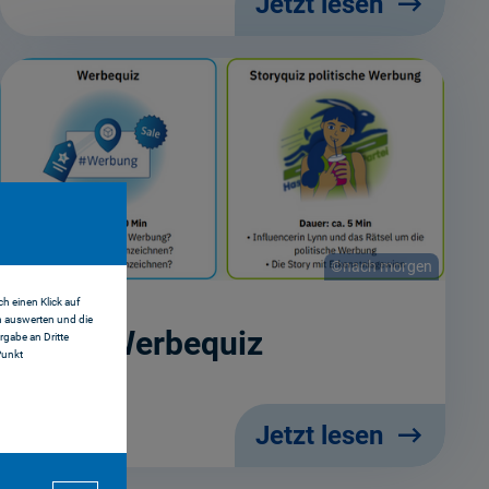
Jetzt lesen
©nach morgen
h einen Klick auf
n auswerten und die
Das Werbequiz
gabe an Dritte
Punkt
Jetzt lesen