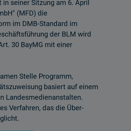
in seiner Sitzung am 6. April
mbH" (MFD) die
tform im DMB-Standard im
eschäftsführung der BLM wird
Art. 30 BayMG mit einer
nsamen Stelle Programm,
tszuweisung basiert auf einem
ten Landesmedienanstalten.
es Verfahren, das die Über­
licht.