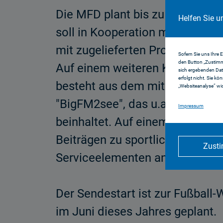
Die MFD plant bis zu vier Fer
Helfen Sie u
soll in Kooperation mit der P
mit zugelieferten Programmteil
Sofern Sie uns Ihre 
den Button „Zustimm
Auf einem weiteren Kanal sol
sich ergebenden Dat
erfolgt nicht. Sie kö
besteht aus dem mit visuellen
„Websiteanalyse“ wid
"BigFM2see", das u.a. Comedy,
Impressum
beinhaltet. Auf einem weiteren 
Beiträgen zu sportlichen und ku
Zust
Serviceelementen angeboten w
Der Sendestart ist zur Fußbal
im Juni dieses Jahres geplant.