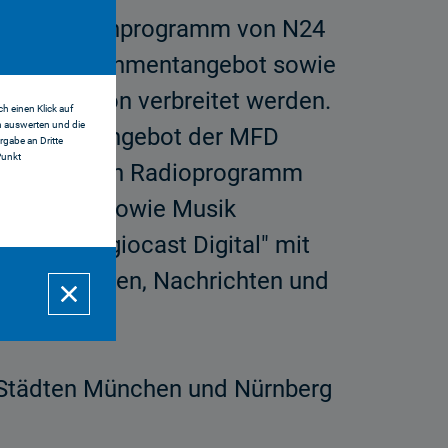
m Nachrichtenprogramm von N24
und Entertainmentangebot sowie
 Generation verbreitet werden.
h einen Klick auf
n auswerten und die
s Hörfunkangebot der MFD
gabe an Dritte
Punkt
usgerichteten Radioprogramm
chrichten sowie Musik
gramm "Regiocast Digital" mit
 Informationen, Nachrichten und
M-Städten München und Nürnberg