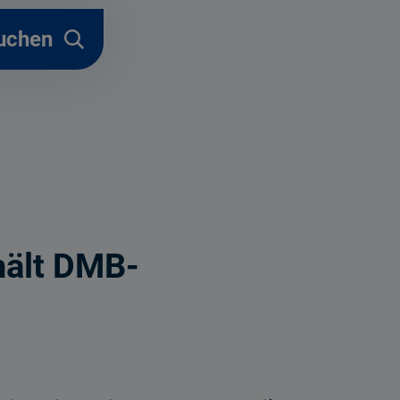
uchen
hält DMB-