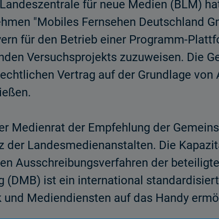
Landeszentrale für neue Medien (BLM) hat 
ehmen "Mobiles Fernsehen Deutschland G
yern für den Betrieb einer Programm-Plat
n­den Versuchsprojekts zuzuweisen. Die G
rechtlichen Vertrag auf der Grundlage von 
ießen.
 der Medienrat der Empfehlung der Gemei
der Landesmedienanstalten. Die Kapazitä
en Aus­schreibungsverfahren der beteilig
 (DMB) ist ein international standardisiert
k und Mediendiensten auf das Handy ermög