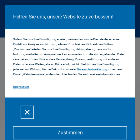
Cookie Hinweis
Helfen Sie uns, unsere Website zu verbessern!
Sofern Sie uns Ihre Einwilligung erteilen, verwenden wir die Dienste der etracker
GmbH zur Analyse von Nutzungsdaten. Durch einen Klick auf den Button
...
2005
„Zustimmen“ erteilen Sie uns Ihre Einwilligung dahingehend, dass wir Ihr
Nutzungsverhalten zu Analysezwecken auswerten und die sich ergebenden Daten
verarbeiten dürfen. Eine andere Verwendung, Zusammenführung mit anderen
Daten oder eine Weitergabe an Dritte erfolgt nicht. Sie können Ihre Einwilligung
jederzeit mit Wirkung für die Zukunft in unserer
Datenschutzerklärung
unter dem
Pressemitteilungen
Punkt „Websiteanalyse“ widerrufen. Hier finden Sie auch weitere Informationen.
Impressum
2005
Zustimmen