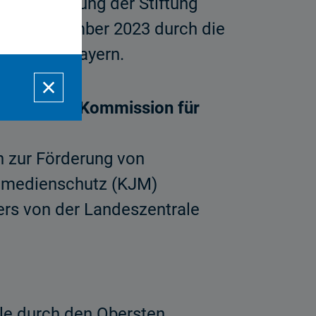
 der Satzung der Stiftung
21. Dezember 2023 durch die
pädagogik Bayern.
es für die Kommission für
n zur Förderung von
ndmedienschutz (KJM)
ers von der Landeszentrale
ale durch den Obersten