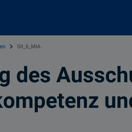
en
Sit_6_MIA
ng des Aussch
ompetenz und