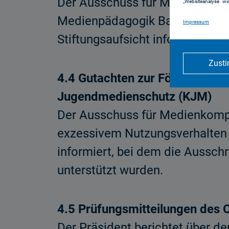
Der Ausschuss für Medienkompet
„Websiteanalyse“ wid
Medienpädagogik Bayern am 6.
Impressum
Stiftungsaufsicht informiert. D
Zust
4.4 Gutachten zur Förderung v
Jugendmedienschutz (KJM)
Der Ausschuss für Medienkompe
exzessivem Nutzungsverhalten
informiert, bei dem die Aussc
unterstützt wurden.
4.5 Prüfungsmitteilungen des
Der Präsident berichtet über d