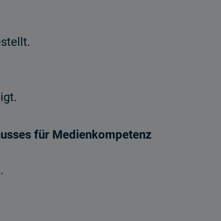
tellt.
gt.
husses
für Medienkompetenz
.