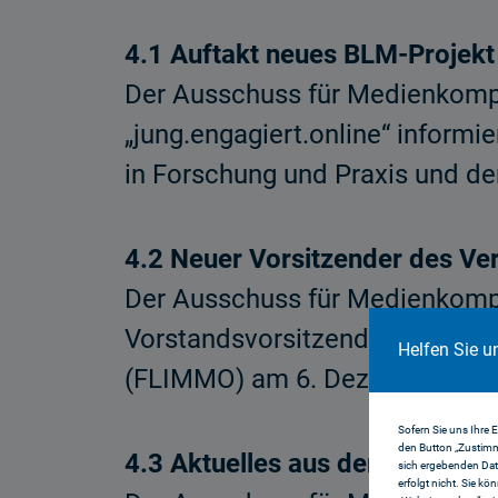
4.1 Auftakt neues BLM-Projekt 
Der Ausschuss für Medienkompe
„jung.engagiert.online“ informi
in Forschung und Praxis und d
4.2 Neuer Vorsitzender des Ve
Der Ausschuss für Medienkompe
Vorstandsvorsitzenden für die 
Helfen Sie u
(FLIMMO) am 6. Dezember 2023
Sofern Sie uns Ihre 
den Button „Zustimm
4.3 Aktuelles aus der BLM Sti
sich ergebenden Dat
erfolgt nicht. Sie kö