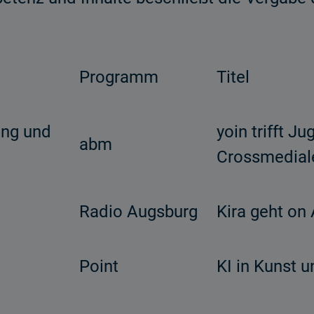
Programm
Titel
ung und
yoin trifft J
abm
Crossmedial
Radio Augsburg
Kira geht on 
Point
KI in Kunst 