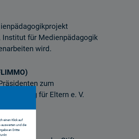
ienpädagogikprojekt
, Institut für Medienpädagogik
narbeiten wird.
(FLIMMO)
 Präsidenten zum
beratung für Eltern e. V.
h einen Klick auf
n auswerten und die
gabe an Dritte
Punkt